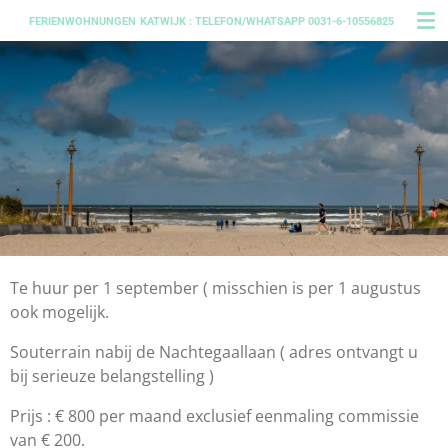
Ga
FERIENWOHNUNGEN
KATWIJK : TELEFON/WHATSAPP 0031-6-10556825
direct
naar
de
hoofdinhoud
Te huur per 1 september ( misschien is per 1 augustus
ook mogelijk.
Souterrain nabij de Nachtegaallaan ( adres ontvangt u
bij serieuze belangstelling )
Prijs : € 800 per maand exclusief eenmaling commissie
van € 200.