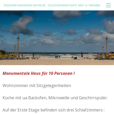
Ga
FERIENWOHNUNGEN
KATWIJK : TELEFON/WHATSAPP 0031-6-10556825
direct
naar
de
hoofdinhoud
Monumentale Haus für 10 Personen !
Wohnzimmer mit Sitzgelegenheiten
Küche mit ua Backofen, Mikrowelle und Geschirrspüler.
Auf der Erste Etage befinden sich drei Schlafzimmers :