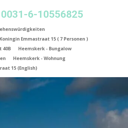
p 0031-6-10556825
Sehenswürdigkeiten
Koningin Emmastraat 15 ( 7 Personen )
t 40B
Heemskerk - Bungalow
nen
Heemskerk - Wohnung
aat 15 (English)