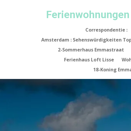
Ga
Ferienwohnungen
direct
naar
de
Correspondentie :
hoofdinhoud
Amsterdam : Sehenswürdigkeiten Top
2-Sommerhaus Emmastraat
Ferienhaus Loft Lisse
Woh
18-Koning Emma