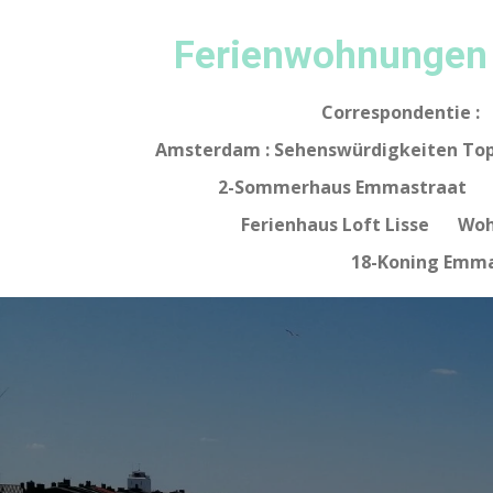
Ga
Ferienwohnungen
direct
naar
de
Correspondentie :
hoofdinhoud
Amsterdam : Sehenswürdigkeiten Top
2-Sommerhaus Emmastraat
Ferienhaus Loft Lisse
Woh
18-Koning Emma