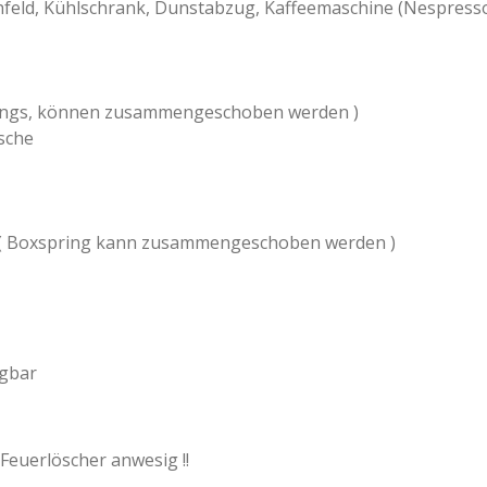
hfeld, Kühlschrank, Dunsta
bzug, Kaffeemaschine (Nespress
prings, können zusammengeschoben werden )
sche
 ( Boxspring kann zusammengeschoben werden )
gbar
euerlöscher anwesig !!