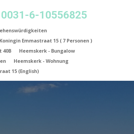
p 0031-6-10556825
Sehenswürdigkeiten
Koningin Emmastraat 15 ( 7 Personen )
t 40B
Heemskerk - Bungalow
nen
Heemskerk - Wohnung
aat 15 (English)