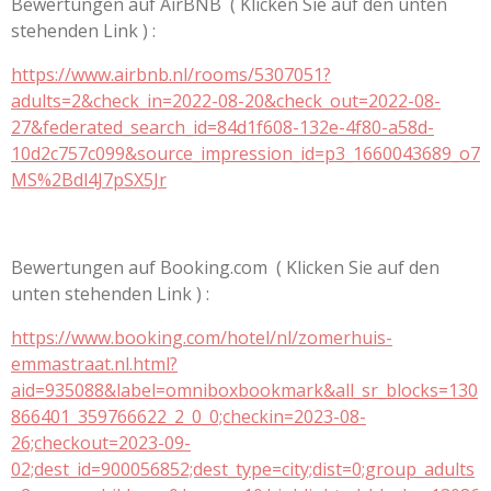
Bewertungen auf AirBNB ( Klicken Sie auf den unten
stehenden Link ) :
https://www.airbnb.nl/rooms/5307051?
adults=2&check_in=2022-08-20&check_out=2022-08-
27&federated_search_id=84d1f608-132e-4f80-a58d-
10d2c757c099&source_impression_id=p3_1660043689_o7
MS%2Bdl4J7pSX5Jr
Bewertungen auf Booking.com ( Klicken Sie auf den
unten stehenden Link ) :
https://www.booking.com/hotel/nl/zomerhuis-
emmastraat.nl.html?
aid=935088&label=omniboxbookmark&all_sr_blocks=130
866401_359766622_2_0_0;checkin=2023-08-
26;checkout=2023-09-
02;dest_id=900056852;dest_type=city;dist=0;group_adults