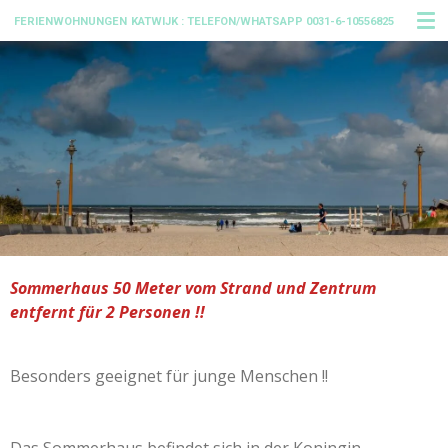
Ga
FERIENWOHNUNGEN
KATWIJK : TELEFON/WHATSAPP 0031-6-10556825
direct
naar
de
hoofdinhoud
Sommerhaus 50 Meter vom Strand und Zentrum
entfernt für 2 Personen !!
Besonders geeignet für junge Menschen !!