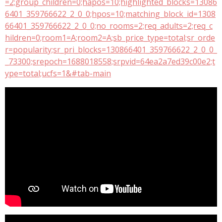
=2;group_children=0;hapos=10;highlighted_blocks=13086
6401_359766622_2_0_0;hpos=10;matching_block_id=1308
66401_359766622_2_0_0;no_rooms=2;req_adults=2;req_c
hildren=0;room1=A;room2=A;sb_price_type=total;sr_orde
r=popularity;sr_pri_blocks=130866401_359766622_2_0_0_
_73300;srepoch=1688018558;srpvid=64ea2a7ed39c00e2;t
ype=total;ucfs=1&#tab-main